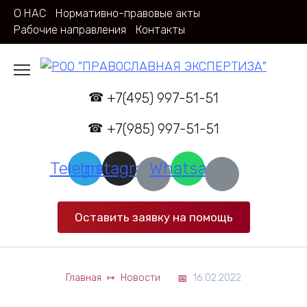
Перейти
О НАС
Нормативно-правовые акты
к
Рабочие направления
Контакты
содержанию
+7(495) 997-51-51
+7(985) 997-51-51
Telegram
Instagram
Whatsapp
Оставить заявку на помощь
Главная
Новости
16.02.2022