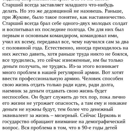
Старший всегда заставляет младшего что-нибудь
делать. Но это же дедовщиной не назовешь. Раньше,
при Жукове, было такое понятие, как наставничество.
Старший всегда брал себе одного-двух молодых солдат
и воспитывал их последние полгода. Он для них был
первым и основным командиром, командовал ими,
учил их всему, передавал все, чему научился сам за два
с половиной года. Естественно, иногда приходилось на
них жестко давить, хотя раньше труда никто не боялся,
все трудились, это сейчас изнеженные, им бы только
деньги получать, не трудясь. Из-за этого возникает
много проблем в нашей регулярной армии. Вот хотят
ввести профессиональную армию. Человек способен
свою жизнь отдать только ради идеи, ради долга,
наемник за деньги отдавать свою жизнь будет
неспособен. Он будет служить до тех пор, пока лично
его жизни не угрожает опасность, а там ему и никакие
деньги не нужны будут, тем более что денежный
эквивалент за жизнь – мизерный. Сейчас Церковь и
государство обращают внимание на демографический
вопрос. Вся проблема в том, что в 90-е годы детей