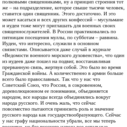
полковыми священниками, ну а принцип строения тот
же – на подразделение, которое свыше тысячи человек,
ставится один священник. Этого достаточно. И это
может касаться и всех других конфессий – мусульмане
и иудеи тоже могут приглашать для военных своих
священнослужителей. В России практиковались по
пятницам посещения муллы, по субботам – раввина.
Иудеи, что интересно, служили в основном
связистами. Описывается даже случай в журнале
«Ведомости военного морского духовенства», что один
из иудеев даже пошел на подвиг, восстанавливая
прерванную связь, жертвуя собой. Это было во время
Гражданской войны. А количественно в армии больше
всего было православных. Так что у нас что
Советский Союз, что Россия, в сокровенном,
дореволюционном ее понимании, объединяется
народом, все народы всегда объединялись вокруг
народа русского. И очень жаль, что сейчас
повсеместно пытаются принизить роль и значение
русского народа как государствообразующего. Сейчас
у нас графу национальности убрали, все мы теперь
россияне, но без русского народа все остальные