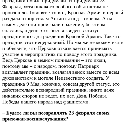
праздники новые придумали. И придумали 23
Февраля, хотя никакого особого события там не
произошло. Говорят, что вот, Красная Армия в первый
раз дала отпор силам Антанты под Псковом. А на
самом деле они проиграли сражение, бегством
спаслись, а день этот был возведен в статус
праздничного дня рождения Красной Армии. Так что
праздник этот нецерковный. Но мы же не можем взять
и объявить, что Церковь отказывается принимать
участие в мероприятиях по поводу этого праздника.
Ведь Церковь в земном понимании – это люди,
поэтому мы – с народом, поэтому Патриарх
возглавляет праздник, возлагая венок вместе со всем
духовенством к могиле Неизвестного солдата. У
праздника 9 Мая, конечно, совсем другой статус, это
действительно всенародный праздник, никто даже
никаких споров не ведет, их нет. День Победы.
Победы нашего народа над фашистами.
–
Будете ли вы поздравлять 23 февраля своих
прихожан-военнослужащих?