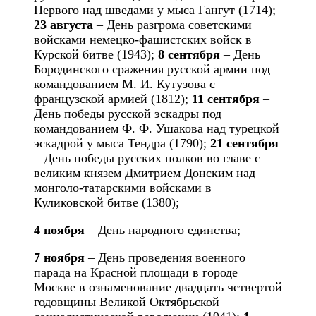
Первого над шведами у мыса Гангут (1714);
23 августа
– День разгрома советскими
войсками немецко-фашистских войск в
Курской битве (1943);
8 сентября
– День
Бородинского сражения русской армии под
командованием М. И. Кутузова с
французской армией (1812);
11 сентября
–
День победы русской эскадры под
командованием Ф. Ф. Ушакова над турецкой
эскадрой у мыса Тендра (1790);
21 сентября
– День победы русских полков во главе с
великим князем Дмитрием Донским над
монголо-татарскими войсками в
Куликовской битве (1380);
4 ноября
– День народного единства;
7 ноября
– День проведения военного
парада на Красной площади в городе
Москве в ознаменование двадцать четвертой
годовщины Великой Октябрьской