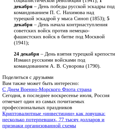
социалистической революции (1941);
1
декабря
– День победы русской эскадры под
командованием П. С. Нахимова над
турецкой эскадрой у мыса Синоп (1853);
5
декабря
– День начала контрнаступления
советских войск против немецко-
фашистских войск в битве под Москвой
(1941);
24 декабря
– День взятия турецкой крепости
Измаил русскими войсками под
командованием А. В. Суворова (1790).
Поделиться с друзьями
Вам также может быть интересно:
С Днем Военно-Морского Флота страна
Сегодня, в последнее воскресенье июля, Россия
отмечает один из самых почитаемых
профессиональных праздников
Криптовалютные «инвестиции» как ловушка:
несколько потерпевших, 77 тысяч долларов и
признаки организованной схемы