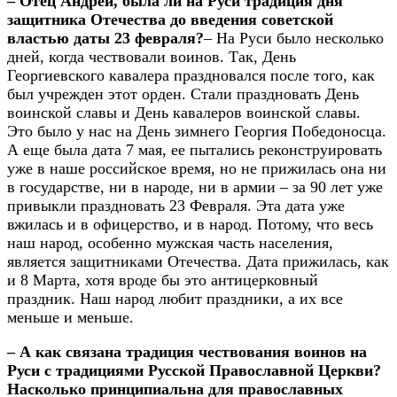
– Отец Андрей, была ли на Руси традиция дня
защитника Отечества до введения советской
властью даты 23 февраля?
– На Руси было несколько
дней, когда чествовали воинов. Так, День
Георгиевского кавалера праздновался после того, как
был учрежден этот орден. Стали праздновать День
воинской славы и День кавалеров воинской славы.
Это было у нас на День зимнего Георгия Победоносца.
А еще была дата 7 мая, ее пытались реконструировать
уже в наше российское время, но не прижилась она ни
в государстве, ни в народе, ни в армии – за 90 лет уже
привыкли праздновать 23 Февраля. Эта дата уже
вжилась и в офицерство, и в народ. Потому, что весь
наш народ, особенно мужская часть населения,
является защитниками Отечества. Дата прижилась, как
и 8 Марта, хотя вроде бы это антицерковный
праздник. Наш народ любит праздники, а их все
меньше и меньше.
– А как связана традиция чествования воинов на
Руси с традициями Русской Православной Церкви?
Насколько принципиальна для православных