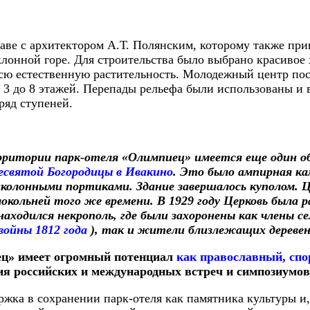
лаве с архитектором А.Т. Полянским, которому также при
лонной горе. Для строительства было выбрано красивое 
сю естественную растительность. Молодежный центр пост
 3 до 8 этажей. Перепады рельефа были использованы и
ряд ступеней.
ерритории парк-отеля «Олимпиец» имеется еще один 
есвятой Богородицы в Ивакино
. Это было ампирная кам
хколонными портиками. Здание завершалось куполом. 
локольней того же времени. В 1929 году Церковь была
ходился некрополь, где были захоронены как члены сем
войны 1812 года
), так и жители близлежащих деревен
иец» имеет огромный потенциал
как православный, спо
ия российских и международных встреч и симпозиумов
ржка в сохранении парк-отеля как памятника культуры и,