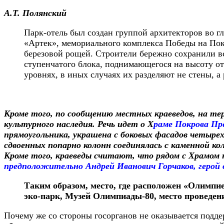
А.Т. Полянский
Парк-отель был создан группой архитекторов во г
«Артек», мемориального комплекса Победы на Пок
березовой рощей. Строители бережно сохранили в
ступенчатого блока, поднимающегося на высоту от
уровнях, в иных случаях их разделяют не стены, а 
Кроме того, по сообщению местных краеведов, на т
культурного наследия. Речь идет о Х
раме Покрова Пр
прямоугольника, украшена с боковых фасадов четыре
сдвоенных попарно колонн соединялась с каменной ко
Кроме того, краеведы считают, что рядом с Храмом на
предположительно Андрей Иванович Горчаков, герой 
Таким образом, место, где расположен «Олимп
эко-парк, Музей Олимпиады-80, место проведен
Почему же со стороны госорганов не оказывается подде