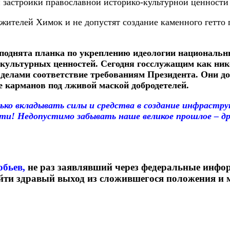
 застройки православной историко-культурной ценности
жителей Химок и не допустят создание каменного гетто 
поднята планка по укреплению идеологии национальны
-культурных ценностей. Сегодня госслужащим как ни
 делами соответствие требованиям Президента. Они д
е карманов под лживой маской добродетелей.
ько вкладывать силы и средства в создание инфрастру
и! Недопустимо забывать наше великое прошлое – дре
обьев,
не раз заявлявший через федеральные инфо
айти здравый выход из сложившегося положения и 