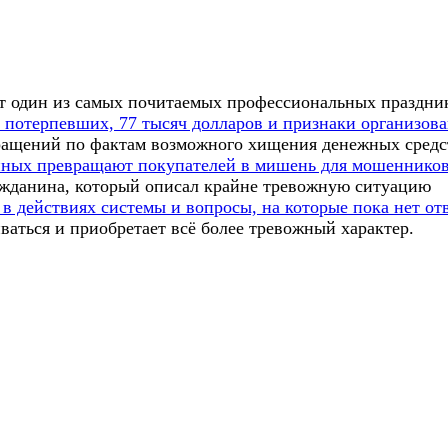
ает один из самых почитаемых профессиональных праздни
 потерпевших, 77 тысяч долларов и признаки организов
ращений по фактам возможного хищения денежных средс
анных превращают покупателей в мишень для мошенников
ажданина, который описал крайне тревожную ситуацию
 в действиях системы и вопросы, на которые пока нет от
ваться и приобретает всё более тревожный характер.