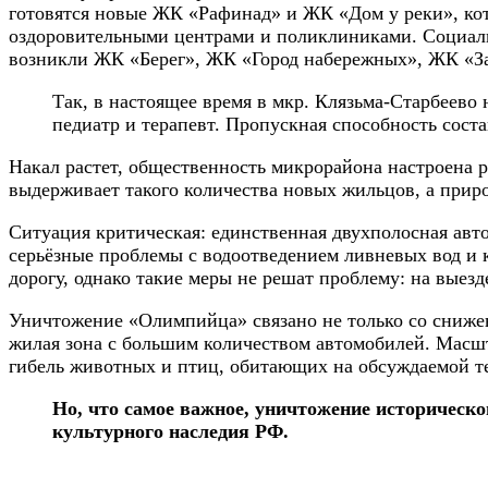
готовятся новые ЖК «Рафинад» и ЖК «Дом у реки», кот
оздоровительными центрами и поликлиниками. Социальны
возникли ЖК «Берег», ЖК «Город набережных», ЖК «З
Так, в настоящее время в мкр. Клязьма-Старбеево
педиатр и терапевт. Пропускная способность соста
Накал растет, общественность микрорайона настроена 
выдерживает такого количества новых жильцов, а прирос
Ситуация критическая: единственная двухполосная авт
серьёзные проблемы с водоотведением ливневых вод и
дорогу, однако такие меры не решат проблему: на выезд
Уничтожение «Олимпийца» связано не только со снижен
жилая зона с большим количеством автомобилей. Масшт
гибель животных и птиц, обитающих на обсуждаемой тер
Но, что самое важное, уничтожение историческо
культурного наследия РФ.