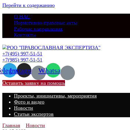
Перейти к содержанию
О НАС
Нормативно-правовые акты
Рабочие направления
Контакты
+7(495) 997-51-51
+7(985) 997-51-51
elegram
Instagram
Whatsapp
Оставить заявку на помощь
Проекты, инициативы, мероприятия
Фото и видео
Новости
Статьи экспертов
Главная
Новости