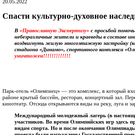
20.05.2022
Спасти культурно-духовное наслед
В
«Православную Экспертизу»
с просьбой помоч
небезразличные жители и краеведы в составе и
воздвигнуть жилую многоэтажную застройку (ка
стадиона «Динамо», спортивного комплекса «Ол
уничтожен!!!!!!!!!!!!!
Парк-отель «Олимпиец» — это комплекс, в который вхо
районе крытый бассейн, ресторан, концертный зал. Пе
кинотеатр. Отсюда открываются виды на реку, луга и за
Международный молодежный лагерь (в настоящее
участников. Во время Олимпийских игр здесь п
видам спорта. Но и после окончания Олимпиад
проекта были награждены Государственной пре