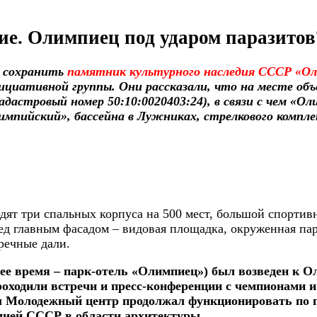
ие. Олимпиец под ударом паразитов
ь сохранить
памятник культурного наследия СССР «О
нициативной группы. Они рассказали, что на месте об
дастровый номер 50:10:0020403:24), в связи с чем «
импийский», бассейна в Лужниках, стрелкового комп
дят три спальных корпуса на 500 мест, большой спорти
ред главным фасадом – видовая площадка, окруженная па
речные дали.
 время – парк-отель «Олимпиец») был возведен к Ол
роходили встречи и пресс-конференции с чемпионами 
ы Молодежный центр продолжал функционировать по п
мией СССР в области архитектуры.