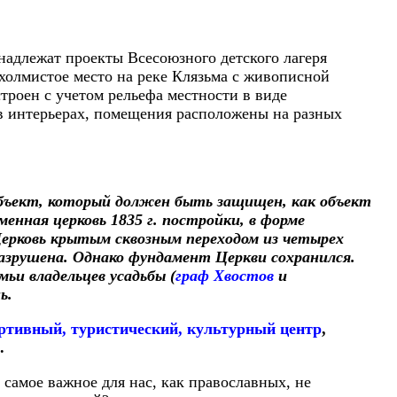
надлежат проекты Всесоюзного детского лагеря
холмистое место на реке Клязьма с живописной
роен с учетом рельефа местности в виде
 в интерьерах, помещения расположены на разных
объект, который должен быть защищен, как объект
енная церковь 1835 г. постройки, в форме
Церковь крытым сквозным переходом из четырех
 разрушена. Однако фундамент Церкви сохранился.
ьи владельцев усадьбы (
граф Хвостов
и
ь.
ртивный, туристический, культурный центр
,
.
 самое важное для нас, как православных, не