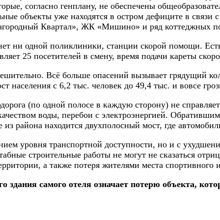
орые, согласно генплану, не обеспечены общеобразоват
е объекты уже находятся в остром дефиците в связи с т
агородный Квартал», ЖК «Мишино» и ряд коттеджных по
 нет ни одной поликлиники, станции скорой помощи. Есть
вляет 25 посетителей в смену, время подачи кареты скоро
решительно. Всё больше опасений вызывает грядущий ко
т населения с 6,2 тыс. человек до 49,4 тыс. и вовсе гр
одорога (по одной полосе в каждую сторону) не справля
 качеством воды, перебои с электроэнергией. Обративш
е из района находится двухполосный мост, где автомобил
ием уровня транспортной доступности, но и с ухудшение
абные строительные работы не могут не сказаться отриц
ритории, а также потеря жителями места спортивного и
го здания самого отеля означает потерю объекта, кот