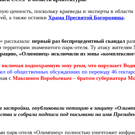
ую ценность, поскольку краеведы и эксперты в области а
ей, а также останки
Храма Пресвятой Богородицы
.
 рассказала:
первый раз беспрецедентный скандал
разг
 территории знаменитого парк-отеля. Ту атаку жителям 
рацию, «Олимпиец» исключили из зоны «комплексного
м, включая водоохранную зону реки, что нарушает Вод
ил об общественных обсуждениях по переводу 46 гектар
нная с
Максимом Воробьевым – братом губернатора Мо
в застройки, опубликовали петицию в защиту «Олимп
щества и собрали подписи под письмами на имя Президе
и парк-отеля «Олимпиец» полностью уничтожит инфрастр