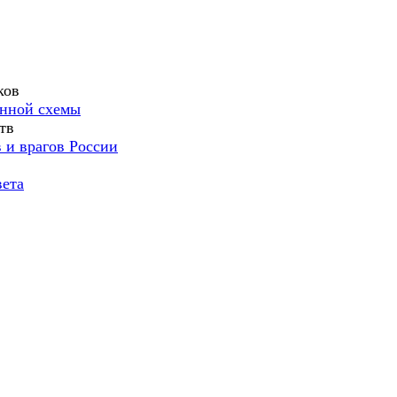
ков
анной схемы
тв
 и врагов России
вета