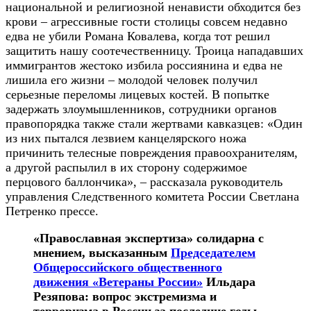
национальной и религиозной ненависти обходится без
крови – агрессивные гости столицы совсем недавно
едва не убили Романа Ковалева, когда тот решил
защитить нашу соотечественницу. Троица нападавших
иммигрантов жестоко избила россиянина и едва не
лишила его жизни – молодой человек получил
серьезные переломы лицевых костей. В попытке
задержать злоумышленников, сотрудники органов
правопорядка также стали жертвами кавказцев: «Один
из них пытался лезвием канцелярского ножа
причинить телесные повреждения правоохранителям,
а другой распылил в их сторону содержимое
перцового баллончика», – рассказала руководитель
управления Следственного комитета России Светлана
Петренко прессе.
«Православная экспертиза» солидарна с
мнением, высказанным
Председателем
Общероссийского общественного
движения «Ветераны России»
Ильдара
Резяпова: вопрос экстремизма и
терроризма в России за последние годы