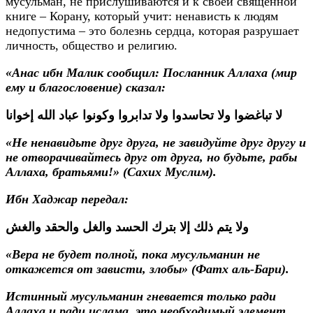
мусульман, не прислушиваются и к своей священной
книге – Корану, который учит: ненависть к людям
недопустима – это болезнь сердца, которая разрушает
личность, общество и религию.
«Анас ибн Малик сообщил: Посланник Аллаха (мир
ему и благословение) сказал:
لا تباغضوا ولا تحاسدوا ولا تدابروا وكونوا عباد الله إخوانا
«Не ненавидьте друг друга, не завидуйте друг другу и
не отворачивайтесь друг от друга, но будьте, рабы
Аллаха, братьями!» (Сахих Муслим).
Ибн Хаджар передал:
ولا يتم ذلك إلا بترك الحسد والغل والحقد والغش
«Вера не будет полной, пока мусульманин не
откажется от зависти, злобы» (Фатх аль-Бари).
Истинный мусульманин гневается только ради
Аллаха и ради ислама, это необходимый элемент