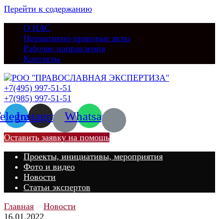
Перейти к содержанию
О НАС
Нормативно-правовые акты
Рабочие направления
Контакты
+7(495) 997-51-51
+7(985) 997-51-51
elegram
Instagram
Whatsapp
Оставить заявку на помощь
Проекты, инициативы, мероприятия
Фото и видео
Новости
Статьи экспертов
Главная
Новости
16.01.2022