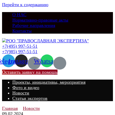
Перейти к содержанию
О НАС
Нормативно-правовые акты
Рабочие направления
Контакты
+7(495) 997-51-51
+7(985) 997-51-51
elegram
Instagram
Whatsapp
Оставить заявку на помощь
Проекты, инициативы, мероприятия
Фото и видео
Новости
Статьи экспертов
Главная
Новости
09.02.2024