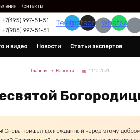
авления
Контакты
+7(495) 997-51-51
Telegram
Instagram
Whatsapp
+7(985) 997-51-51
о и видео
Новости
Статьи экспертов
Главная
Новости
14.10.2021
есвятой Богородиц
я! Снова пришел долгожданный черед этому добр