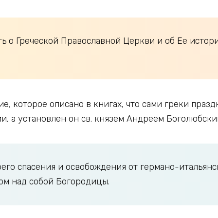
ать о Греческой Православной Церкви и об Ее исто
е, которое описано в книгах, что сами греки праз
и, а установлен он св. князем Андреем Боголюбским
его спасения и освобождения от германо-итальянс
ом над собой Богородицы.