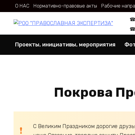
Перейти
О НАС
Нормативно-правовые акты
Рабочие напр
к
содержанию
Проекты, инициативы, мероприятия
Фот
Покрова Пр
С Великим Праздником дорогие друзь