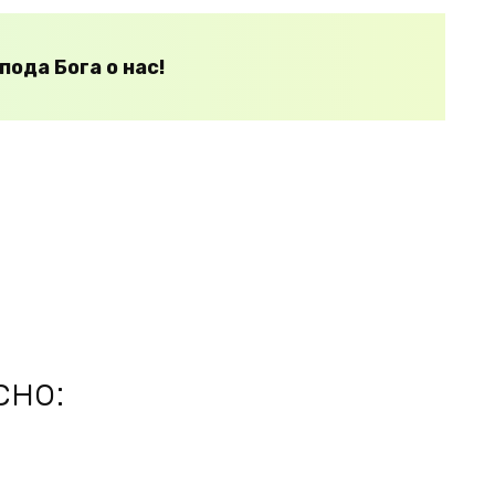
ода Бога о нас!
сно: