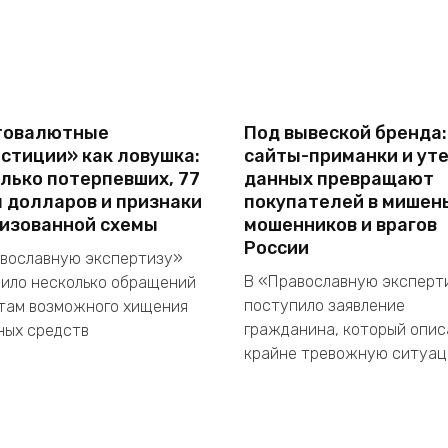
товалютные
Под вывеской бренда:
стиции» как ловушка:
сайты-приманки и ут
лько потерпевших, 77
данных превращают
 долларов и признаки
покупателей в мишен
изованной схемы
мошенников и врагов
России
вославную экспертизу»
В «Православную эксперт
ило несколько обращений
поступило заявление
там возможного хищения
гражданина, который опис
ых средств
крайне тревожную ситуа