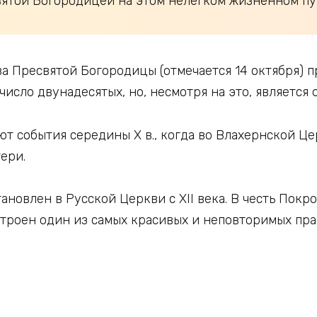
ятой Богородицей на этом нелегком жизненном пу
а Пресвятой Богородицы (отмечается 14 октября) п
число двунадесятых, но, несмотря на это, является
ют события середины X в., когда во Влахернской Ц
ери.
новлен в Русской Церкви с XII века. В честь Покр
роен один из самых красивых и неповторимых пра