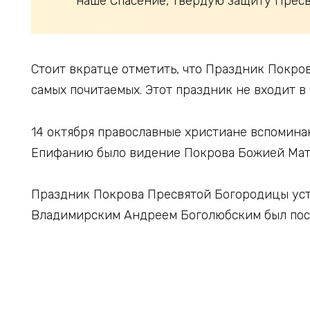
наше Спасение, твердую защиту Пресв
Стоит вкратце отметить, что Праздник Покров
самых почитаемых. Этот праздник не входит в 
14 октября православные христиане вспомина
Епифанию было видение Покрова Божией Мат
Праздник Покрова Пресвятой Богородицы уста
Владимирским Андреем Боголюбским был пост