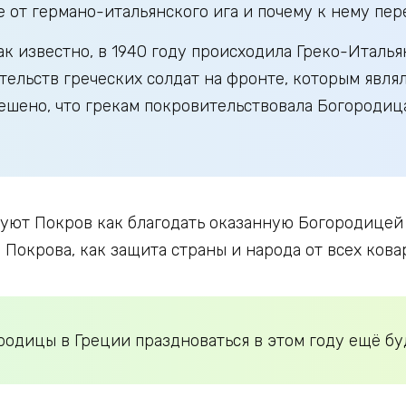
ие от германо-итальянского ига и почему к нему п
к известно, в 1940 году происходила Греко-Италья
етельств греческих солдат на фронте, которым явл
ешено, что грекам покровительствовала Богородица,
нуют Покров как благодать оказанную Богородицей 
Покрова, как защита страны и народа от всех кова
одицы в Греции праздноваться в этом году ещё буд