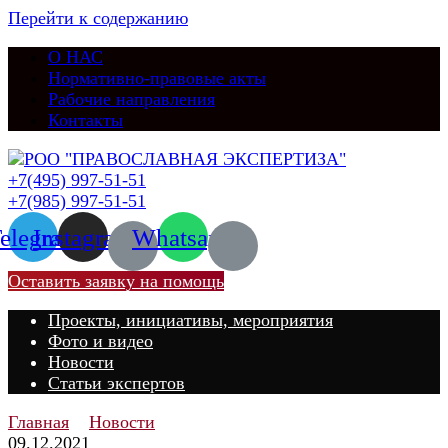
Перейти к содержанию
О НАС
Нормативно-правовые акты
Рабочие направления
Контакты
+7(495) 997-51-51
+7(985) 997-51-51
elegram
Instagram
Whatsapp
Оставить заявку на помощь
Проекты, инициативы, мероприятия
Фото и видео
Новости
Статьи экспертов
Главная
Новости
09.12.2021