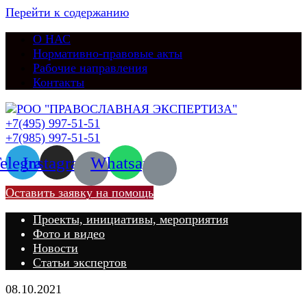
Перейти к содержанию
О НАС
Нормативно-правовые акты
Рабочие направления
Контакты
+7(495) 997-51-51
+7(985) 997-51-51
elegram
Instagram
Whatsapp
Оставить заявку на помощь
Проекты, инициативы, мероприятия
Фото и видео
Новости
Статьи экспертов
08.10.2021