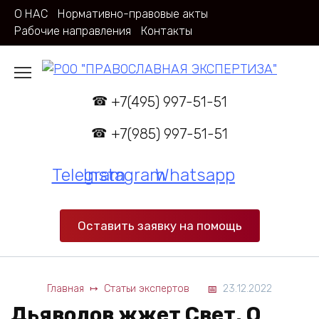
Перейти
О НАС
Нормативно-правовые акты
к
Рабочие направления
Контакты
содержанию
+7(495) 997-51-51
+7(985) 997-51-51
Telegram
Instagram
Whatsapp
Оставить заявку на помощь
Главная
Статьи экспертов
23.12.2022
Дьяволов жжет Свет. О