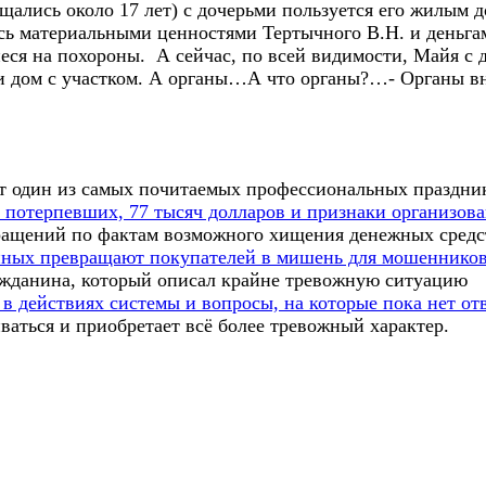
щались около 17 лет) с дочерьми пользуется его жилым 
сь материальными ценностями Тертычного В.Н. и деньг
еся на похороны. А сейчас, по всей видимости, Майя 
 и дом с участком. А органы…А что органы?…- Органы в
ает один из самых почитаемых профессиональных праздни
 потерпевших, 77 тысяч долларов и признаки организов
ращений по фактам возможного хищения денежных средс
анных превращают покупателей в мишень для мошенников
ажданина, который описал крайне тревожную ситуацию
 в действиях системы и вопросы, на которые пока нет от
ваться и приобретает всё более тревожный характер.