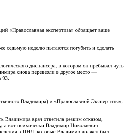
аций «Православная экспертиза» обращает ваше
же седьмую неделю пытаются погубить и сделать
логического диспансера, в котором он пребывал чуть
димира снова перевезли в другое место —
 93.
ертычного Владимира) и «Православной Экспертизы»,
ть Владимира врач ответила резким отказом,
ку, а вот психически Владимир Николаевич
т лечения в ПНД, которые Владимир должен был