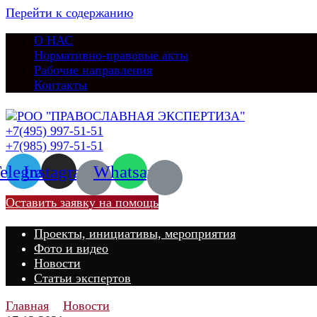
Перейти к содержанию
О НАС
Нормативно-правовые акты
Рабочие направления
Контакты
+7(495) 997-51-51
+7(985) 997-51-51
elegram
Instagram
Whatsapp
Оставить заявку на помощь
Проекты, инициативы, мероприятия
Фото и видео
Новости
Статьи экспертов
Главная
Новости