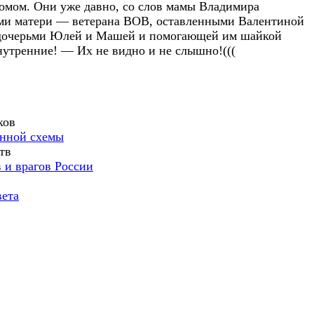
домом. Они уже давно, со слов мамы Владимира
ами матери — ветерана ВОВ, оставленными Валентиной
с дочерьми Юлей и Машей и помогающей им шайкой
нутренние! — Их не видно и не слышно!(((
ков
анной схемы
тв
 и врагов России
вета