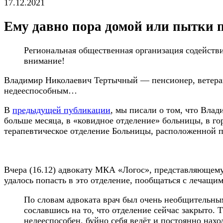
17.12.2021
Ему давно пора домой или пытки 
Региональная общественная организация содейств
внимание!
Владимир Николаевич Тертычный — пенсионер, ветеран
недееспособным…
В
предыдущей публикации
, мы писали о том, что Вла
больше месяца, в «ковидное отделение» больницы, в го
терапевтическое отделение Больницы, расположенной по а
Вчера (16.12) адвокату МКА «Логос», представляющему
удалось попасть в это отделение, пообщаться с лечащи
По словам адвоката врач был очень необщительным
сославшись на то, что отделение сейчас закрыто. 
недееспособен, буйно себя ведёт и постоянно нах