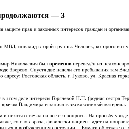
продолжаются — 3
ия защите прав и законных интересов граждан и организ
 МВД, инвалид второй группы. Человек, которого вот у
димир Николаевич был
временно
переведён из психоневро
роде Зверево. Спустя две недели его пребывания там Вла
дресу: Ростовская область, г. Гуково, ул. Красная горка
 в этом деле интересы Горячевой Н.Н. (родная сестра Т
м врачом Владимира и записать эксклюзивный материал.
 и нехотя отвечал на все его вопросы. На просьбу увиде
Также, со слов врача, физически пациент идёт на поправ
одиться в возбужденном состоянии… Бумаги об отказе о