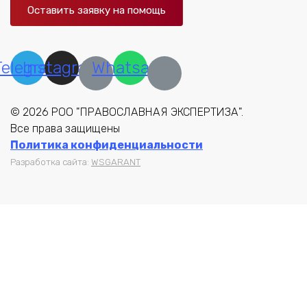
Оставить заявку на помощь
Telegram
Instagram
Whatsapp
© 2026 РОО "ПРАВОСЛАВНАЯ ЭКСПЕРТИЗА".
Все права защищены
Политика конфиденциальности
Разработка сайта:
WSGARANT