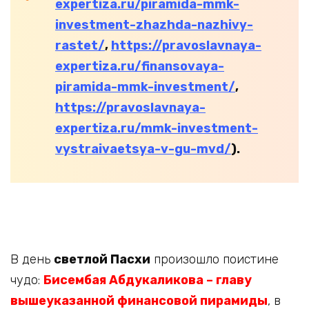
expertiza.ru/piramida-mmk-
investment-zhazhda-nazhivy-
rastet/
,
https://pravoslavnaya-
expertiza.ru/finansovaya-
piramida-mmk-investment/
,
https://pravoslavnaya-
expertiza.ru/mmk-investment-
vystraivaetsya-v-gu-mvd/
).
В день
светлой Пасхи
произошло поистине
чудо:
Бисембая Абдукаликова – главу
вышеуказанной финансовой пирамиды
, в