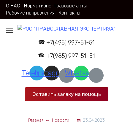
Перейти
О НАС
Нормативно-правовые акты
к
Рабочие направления
Контакты
содержанию
+7(495) 997-51-51
+7(985) 997-51-51
Telegram
Instagram
Whatsapp
Оставить заявку на помощь
Главная
Новости
23.04.2023