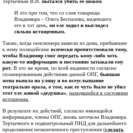
Тертычный В.Н.
пытался убить её ножом
.
И это при том, что со слов товарища
Владимира – Олега Беспалова, видевшего
его в тот день,
он еле ходил и выглядел
сильно истощенным.
Также, когда пенсионера вывели из дома, прибывшие
к нему полицейские
всячески препятствовали тому,
чтобы Владимир смог передать кому-либо хоть
какую-то информацию и постоянно затыкали ему
рот.
В это же время, по всей видимости согласно
спланированным действиям данной ОПГ,
бывшая
жена вышла на улицу и во всеуслышание
театрально орала, о том, как ее чуть было не убил
этот еле живой «дедушка»
,
находящейся в состоянии
истощения.
В результате их действий, согласно имеющейся
информации, члены ОПГ, вновь заточили Владимира
Тертычного в подконтрольный ПНД для дальнейшего
продолжения неоконченного преступления (
сделать